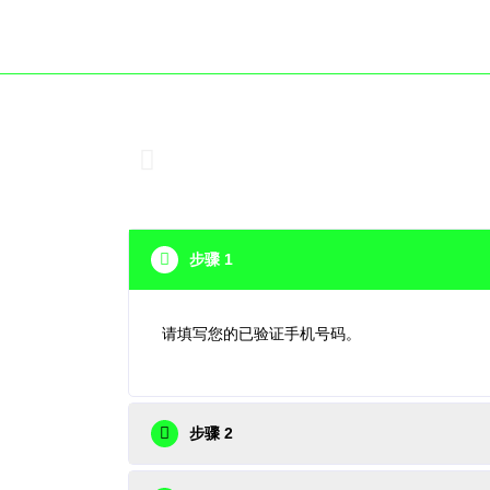
步骤 1
请填写您的已验证手机号码。
步骤 2