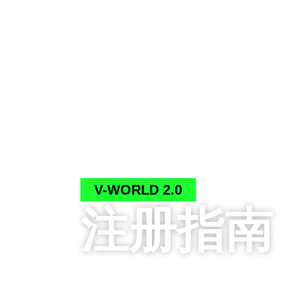
V-WORLD 2.0
注册指南
HOME
V-WORLD 2.0 注册