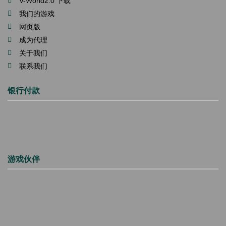
V-World2.0 下载
我们的游戏
网页版
成为代理
关于我们
联系我们
银行付款
游戏伙伴